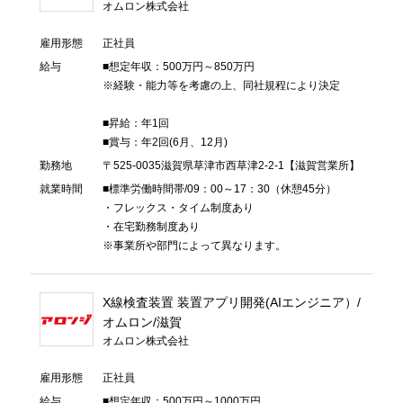
オムロン株式会社
雇用形態
正社員
給与
■想定年収：500万円～850万円
※経験・能力等を考慮の上、同社規程により決定
■昇給：年1回
■賞与：年2回(6月、12月)
勤務地
〒525-0035滋賀県草津市西草津2-2-1【滋賀営業所】
就業時間
■標準労働時間帯/09：00～17：30（休憩45分）
・フレックス・タイム制度あり
・在宅勤務制度あり
※事業所や部門によって異なります。
X線検査装置 装置アプリ開発(AIエンジニア）/
オムロン/滋賀
オムロン株式会社
雇用形態
正社員
給与
■想定年収：500万円～1000万円