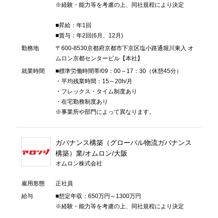
※経験・能力等を考慮の上、同社規程により決定
■昇給：年1回
■賞与：年2回(6月、12月)
勤務地
〒600-8530京都府京都市下京区塩小路通堀川東入 オ
ムロン京都センタービル【本社】
就業時間
■標準労働時間帯/09：00～17：30（休憩45分）
・平均残業時間：15～20h/月
・フレックス・タイム制度あり
・在宅勤務制度あり
※事業所や部門によって異なります。
ガバナンス構築（グローバル物流ガバナンス
構築）業/オムロン/大阪
オムロン株式会社
雇用形態
正社員
給与
■想定年収：650万円～1300万円
※経験・能力等を考慮の上、同社規程により決定