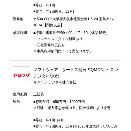
■昇給：年1回
■賞与：年2回(6月、12月)
勤務地
〒530-0003大阪府大阪市北区堂島1-6-20 堂島アバン
ザ16F【関西支店】
就業時間
■標準労働時間帯/09：00～17：30（休憩45分）
・フレックス・タイム制度あり
・在宅勤務制度あり
※事業所や部門によって異なります。
ソフトウェア・サービス開発のQMO/オムロン
デジタル/京都
オムロン デジタル株式会社
雇用形態
正社員
給与
■想定年収：650万円～1000万円
※経験・能力等を考慮の上、同社規程により決定
■昇給：年1回（4月）
■賞与：年2回(6月、12月)※2025年度実績：6.56カ月