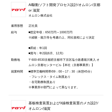
AI駆動ソフト開発プロセス設計/オムロン/京都
or 滋賀
オムロン株式会社
雇用形態
正社員
給与
■想定年収：650万円～1000万円
※経験・能力等を考慮の上、同社規程により決定
■昇給：年1回
■賞与：年2回(6月、12月)
勤務地
〒600-8530京都府京都市下京区塩小路通堀川東入 オ
ムロン京都センタービル【本社（京都事業所）】
就業時間
■標準労働時間帯/09：00～17：30（休憩45分）
・フレックス・タイム制度あり
・在宅勤務制度あり
※事業所や部門によって異なります。
基板検査装置およびX線検査装置のメカ設計/
オムロン/滋賀