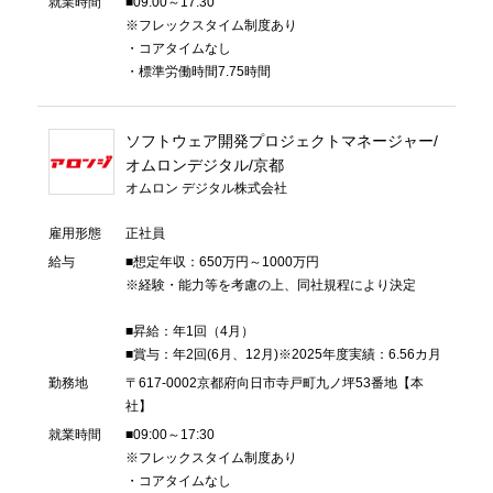
就業時間
■09:00～17:30
※フレックスタイム制度あり
・コアタイムなし
・標準労働時間7.75時間
ソフトウェア開発プロジェクトマネージャー/
オムロンデジタル/京都
オムロン デジタル株式会社
雇用形態
正社員
給与
■想定年収：650万円～1000万円
※経験・能力等を考慮の上、同社規程により決定
■昇給：年1回（4月）
■賞与：年2回(6月、12月)※2025年度実績：6.56カ月
勤務地
〒617-0002京都府向日市寺戸町九ノ坪53番地【本
社】
就業時間
■09:00～17:30
※フレックスタイム制度あり
・コアタイムなし