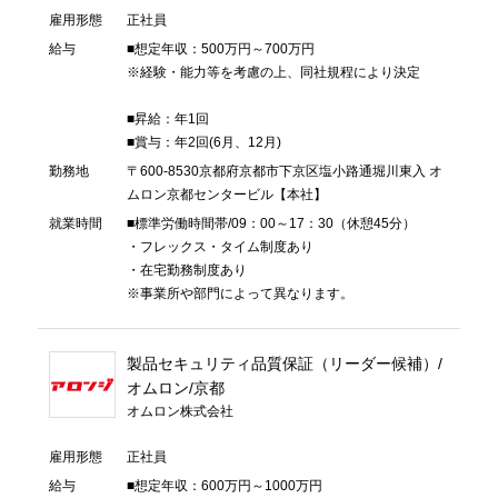
雇用形態
正社員
給与
■想定年収：500万円～700万円
※経験・能力等を考慮の上、同社規程により決定
■昇給：年1回
■賞与：年2回(6月、12月)
勤務地
〒600-8530京都府京都市下京区塩小路通堀川東入 オ
ムロン京都センタービル【本社】
就業時間
■標準労働時間帯/09：00～17：30（休憩45分）
・フレックス・タイム制度あり
・在宅勤務制度あり
※事業所や部門によって異なります。
製品セキュリティ品質保証（リーダー候補）/
オムロン/京都
オムロン株式会社
雇用形態
正社員
給与
■想定年収：600万円～1000万円