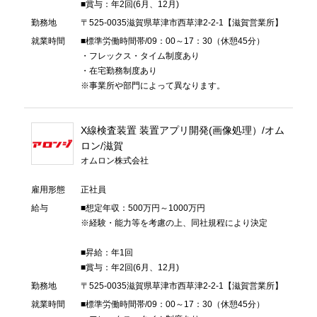
■賞与：年2回(6月、12月)
勤務地
〒525-0035滋賀県草津市西草津2-2-1【滋賀営業所】
就業時間
■標準労働時間帯/09：00～17：30（休憩45分）
・フレックス・タイム制度あり
・在宅勤務制度あり
※事業所や部門によって異なります。
X線検査装置 装置アプリ開発(画像処理）/オム
ロン/滋賀
オムロン株式会社
雇用形態
正社員
給与
■想定年収：500万円～1000万円
※経験・能力等を考慮の上、同社規程により決定
■昇給：年1回
■賞与：年2回(6月、12月)
勤務地
〒525-0035滋賀県草津市西草津2-2-1【滋賀営業所】
就業時間
■標準労働時間帯/09：00～17：30（休憩45分）