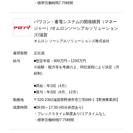
・標準労働時間7.75時間
パワコン・蓄電システムの開発購買（マネー
ジャー）/オムロンソーシアルソリューション
ズ/滋賀
オムロン ソーシアルソリューションズ株式会社
雇用形態
正社員
給与
■想定年収：900万円～1250万円
※経験・能力等を考慮の上、同社規程により決定（月
給制）
■昇給：年1回（4月）
■賞与：年2回（6月、12月）
勤務地
〒520-2362滋賀県野洲市市三宅686-1【野洲事業所】
就業時間
■09:00～17:30 (45分休憩あり)
・フレックスタイム制度あり/コアタイムなし
・標準労働時間/7.75時間