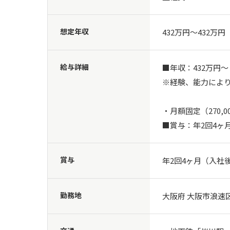
想定年収
432万円〜432万円
給与詳細
■年収：432万円～

※経験、能力により
・月額固定（270,0
■賞与：年2回4ヶ
賞与
年2回4ヶ月（入社
勤務地
大阪府 大阪市浪速