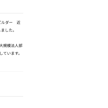
ビルダー　近
ました。

 大規模法人部
賞しています。