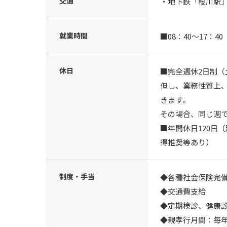
交通
・地下鉄「桜川駅」
就業時間
■08：40～17：40
休日
■完全週休2日制（
但し、業務性質上
きます。

その場合、同じ週で
■年間休日120日
得推奨等あり）
制度・手当
◆各種社会保険完備
◆交通費支給

◆定期検診、健康診
◆親孝行月間：毎年