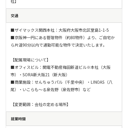
社】
交通
■ザイマックス関西本社：大阪府大阪市北区堂島1-1-5

■京阪神一円にある管理物件（約80物件）より、ご自宅か
ら片道90分以内で通勤可能な物件で決定いたします。

【配属現場について】

■オフィスビル：関電不動産梅田新道ビル※本社（大阪
市）・SORA新大阪21（新大阪）

■商業施設：せんちゅうパル（千里中央）・LINOAS（八
尾）・いこらも～る泉佐野（泉佐野市）など

【変更範囲：会社の定める場所】
就業時間