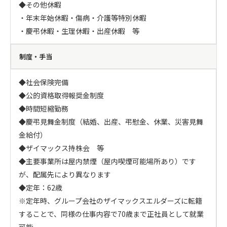
◆その他休暇

・年末年始休暇・傷病・介護等特別休暇

・慶弔休暇・生理休暇・出産休暇　等
制度・手当
◆社会保険完備

◆公的資格取得報奨金制度

◆時間短縮勤務

◆慶弔見舞金制度（結婚、出産、弔慰金、休業、災害見舞
金給付）

◆ザイマックス持株会　等

◆主要事業所は屋内禁煙（屋内喫煙可能場所あり）です
が、配属先により異なります

◆定年：62歳

※定年時、グループ会社のザイマックスエルダーズに転籍
することで、同様の仕事内容で70歳まで正社員として就業