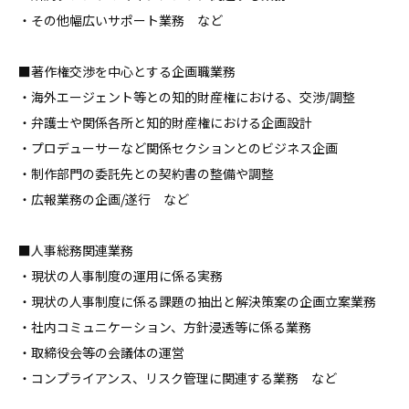
・その他幅広いサポート業務　など

■著作権交渉を中心とする企画職業務

・海外エージェント等との知的財産権における、交渉/調整

・弁護士や関係各所と知的財産権における企画設計

・プロデューサーなど関係セクションとのビジネス企画

・制作部門の委託先との契約書の整備や調整

・広報業務の企画/遂行　など

■人事総務関連業務

・現状の人事制度の運用に係る実務

・現状の人事制度に係る課題の抽出と解決策案の企画立案業務

・社内コミュニケーション、方針浸透等に係る業務

・取締役会等の会議体の運営

・コンプライアンス、リスク管理に関連する業務　など