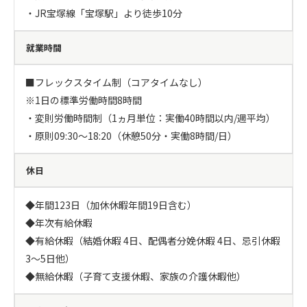
・JR宝塚線「宝塚駅」より徒歩10分
就業時間
■フレックスタイム制（コアタイムなし）

※1日の標準労働時間8時間

・変則労働時間制（1ヵ月単位：実働40時間以内/週平均）

・原則09:30～18:20（休憩50分・実働8時間/日）
休日
◆年間123日（加休休暇年間19日含む）

◆年次有給休暇

◆有給休暇（結婚休暇 4日、配偶者分娩休暇 4日、忌引休暇 
3～5日他）

◆無給休暇（子育て支援休暇、家族の介護休暇他）