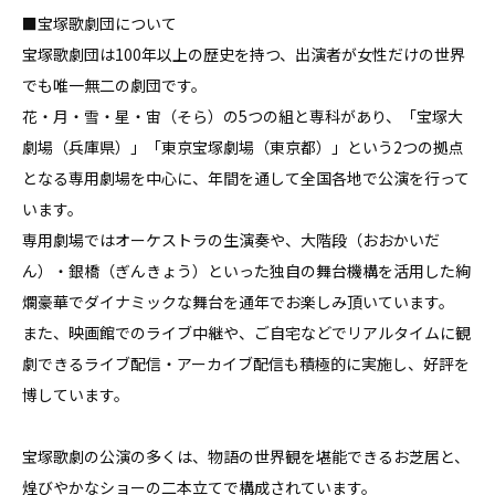
■宝塚歌劇団について

宝塚歌劇団は100年以上の歴史を持つ、出演者が女性だけの世界
でも唯一無二の劇団です。

花・月・雪・星・宙（そら）の5つの組と専科があり、「宝塚大
劇場（兵庫県）」「東京宝塚劇場（東京都）」という2つの拠点
となる専用劇場を中心に、年間を通して全国各地で公演を行って
います。

専用劇場ではオーケストラの生演奏や、大階段（おおかいだ
ん）・銀橋（ぎんきょう）といった独自の舞台機構を活用した絢
爛豪華でダイナミックな舞台を通年でお楽しみ頂いています。

また、映画館でのライブ中継や、ご自宅などでリアルタイムに観
劇できるライブ配信・アーカイブ配信も積極的に実施し、好評を
博しています。

宝塚歌劇の公演の多くは、物語の世界観を堪能できるお芝居と、
煌びやかなショーの二本立てで構成されています。
