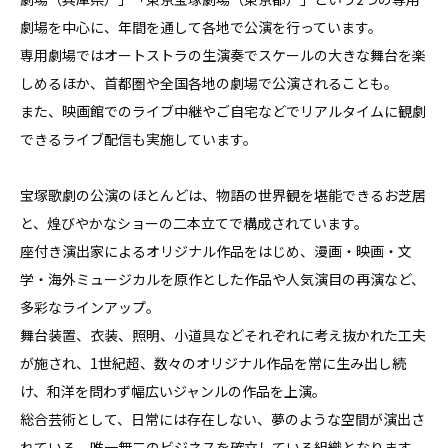
劇場を中心に、年間を通して各地で公演を行っています。

専用劇場ではオートストラの生演奏でスケールの大きな舞台を楽
しめるほか、首都圏や全国各地の劇場で公演されることも。

また、映画館でのライブ中継やご自宅などでリアルタイムに観劇
できるライブ配信も実施しています。

宝塚歌劇の公演のほとんどは、物語の世界観を堪能できるお芝居
と、煌びやかなショーの二本立てで構成されています。

座付き演出家によるオリジナル作品をはじめ、漫画・映画・文
学・海外ミュージカルを原作とした作品や人気演目の再演など、
多彩なラインアップ。

舞台装置、衣装、照明、小道具などそれぞれに考え抜かれた工夫
が施され、1世紀超、数々のオリジナル作品を常に生み出し続
け、和洋を問わず幅広いジャンルの作品を上演。

総合芸術として、日常には存在しない、夢のような空間が演出さ
れている、唯一無二のビジネスを確立している組織となります。