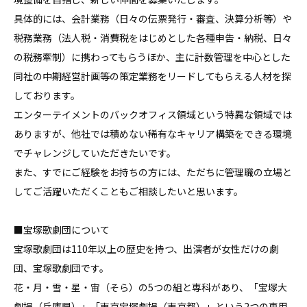
具体的には、会計業務（日々の伝票発行・審査、決算分析等）や
税務業務（法人税・消費税をはじめとした各種申告・納税、日々
の税務牽制）に携わってもらうほか、主に計数管理を中心とした
同社の中期経営計画等の策定業務をリードしてもらえる人材を探
しております。

エンターテイメントのバックオフィス領域という特異な領域では
ありますが、他社では積めない稀有なキャリア構築をできる環境
でチャレンジしていただきたいです。

また、すでにご経験をお持ちの方には、ただちに管理職の立場と
してご活躍いただくこともご相談したいと思います。

■宝塚歌劇団について

宝塚歌劇団は110年以上の歴史を持つ、出演者が女性だけの劇
団、宝塚歌劇団です。

花・月・雪・星・宙（そら）の5つの組と専科があり、「宝塚大
劇場（兵庫県）」「東京宝塚劇場（東京都）」という2つの専用