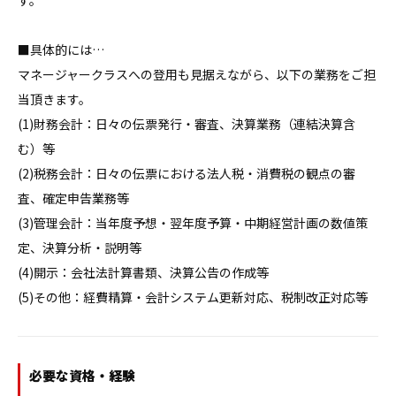
す。

■具体的には…

マネージャークラスへの登用も見据えながら、以下の業務をご担
当頂きます。

(1)財務会計：日々の伝票発行・審査、決算業務（連結決算含
む）等

(2)税務会計：日々の伝票における法人税・消費税の観点の審
査、確定申告業務等

(3)管理会計：当年度予想・翌年度予算・中期経営計画の数値策
定、決算分析・説明等

(4)開示：会社法計算書類、決算公告の作成等

(5)その他：経費精算・会計システム更新対応、税制改正対応等
必要な資格・経験