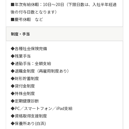
■年次有給休暇：10日～20日（下限日数は、入社半年経過
後の付与日数となります）

■慶弔休暇　など
制度・手当
◆各種社会保険完備

◆残業手当

◆通勤手当：全額支給

◆退職金制度（再雇用制度あり）

◆財形貯蓄制度

◆貸付金制度

◆持株会制度

◆定期健康診断

◆PC／スマートフォン／iPad支給

◆資格取得支援制度

◆保養所あり(白浜)
