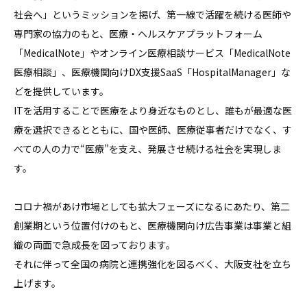
社会へ」というミッションを掲げ、第一線で活躍を続ける医師や
専門家の協力のもと、医療・ヘルスケアプラットフォーム
「MedicalNote」やオンライン医療相談サービス「MedicalNote
医療相談」、医療機関向けDX支援SaaS「HospitalManager」な
どを提供しています。

ITを活用することで医療をより身近なものとし、誰もが最適な医
療を選択できるとともに、国や医師、医療従事者だけでなく、す
べての人の力で“医療”を支え、発展させ続ける社会を実現しま
す。

コロナ禍があけ市場としても拡大フェーズになるにあたり、第二
創業期という位置付けのもと、医療機関向け広告事業は事業と組
織の両面で急成長を図っております。

それに伴って全国の病院と連携強化を図るべく、大阪支社を立ち
上げます。