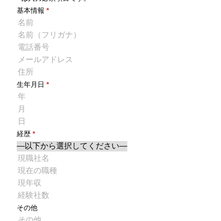
基本情報
*
生年月日
*
経歴
*
その他