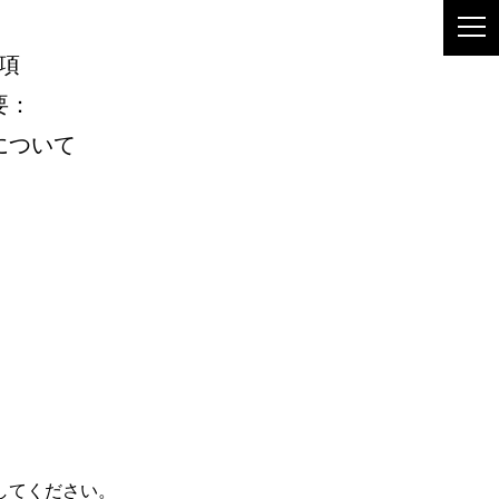
項
要
：
について
してください。