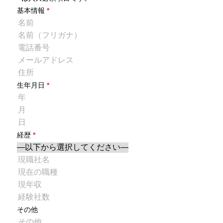
基本情報
*
生年月日
*
経歴
*
その他