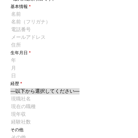
基本情報
*
生年月日
*
経歴
*
その他