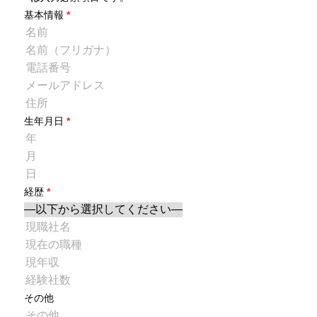
基本情報
*
生年月日
*
経歴
*
その他