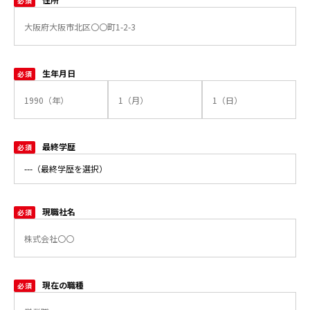
必須
生年月日
必須
最終学歴
必須
現職社名
必須
現在の職種
必須