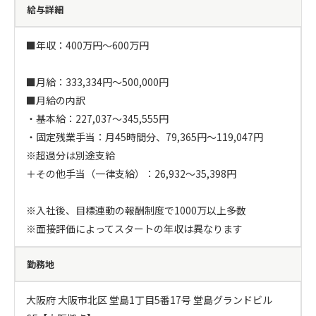
給与詳細
■年収：400万円～600万円

■月給：333,334円～500,000円

■月給の内訳

・基本給：227,037～345,555円

・固定残業手当：月45時間分、79,365円～119,047円

※超過分は別途支給

＋その他手当（一律支給）：26,932～35,398円

※入社後、目標連動の報酬制度で1000万以上多数

※面接評価によってスタートの年収は異なります
勤務地
大阪府 大阪市北区 堂島1丁目5番17号 堂島グランドビル