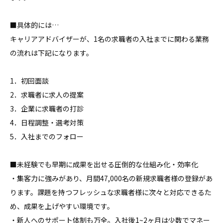
■具体的には…

キャリアアドバイザーが、1名の求職者の入社までに関わる業務
の流れは下記になります。

1．初回面談

2．求職者に求人の提案

3．企業に求職者の打診

4．日程調整・選考対策

5．入社までのフォロー

■未経験でも早期に成果を出せる圧倒的な仕組み化・効率化

・集客力に強みがあり、月間47,000名の新規求職者様の登録があ
ります。課題を持つフレッシュな求職者様に次々と対応できるた
め、成果を上げやすい環境です。

・新人へのサポート体制も万全。入社後1~2ヶ月は少数でマネー