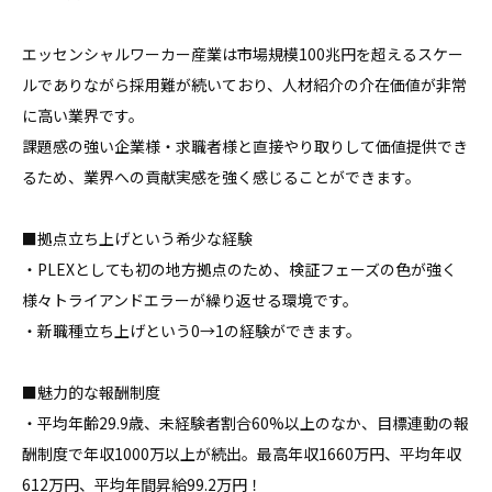
エッセンシャルワーカー産業は市場規模100兆円を超えるスケー
ルでありながら採用難が続いており、人材紹介の介在価値が非常
に高い業界です。

課題感の強い企業様・求職者様と直接やり取りして価値提供でき
るため、業界への貢献実感を強く感じることができます。

■拠点立ち上げという希少な経験

・PLEXとしても初の地方拠点のため、検証フェーズの色が強く
様々トライアンドエラーが繰り返せる環境です。

・新職種立ち上げという0→1の経験ができます。

■魅力的な報酬制度

・平均年齢29.9歳、未経験者割合60%以上のなか、目標連動の報
酬制度で年収1000万以上が続出。最高年収1660万円、平均年収
612万円、平均年間昇給99.2万円！
