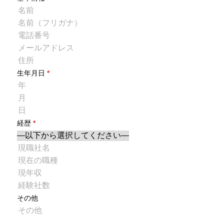
生年月日
*
経歴
*
その他