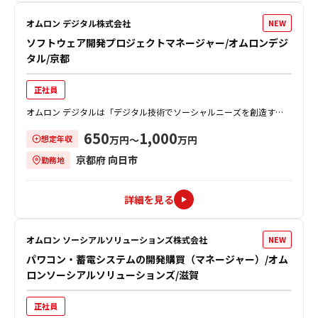
オムロン デジタル株式会社
NEW
ソフトウェア開発プロジェクトマネージャー/オムロンデジ
タル/京都
正社員
オムロン デジタルは「デジタル技術でソーシャルニーズを創造す
る」を掲げ、新しい価値の創造にチャレンジしています。 本ポジショ
650
1,000
想定年収
ンでは、UI/UX領域（特に文字入...
万円〜
万円
京都府 向日市
勤務地
詳細を見る
オムロン ソーシアルソリューションズ株式会社
NEW
パワコン・蓄電システムの開発購買（マネージャー）/オム
ロンソーシアルソリューションズ/滋賀
正社員