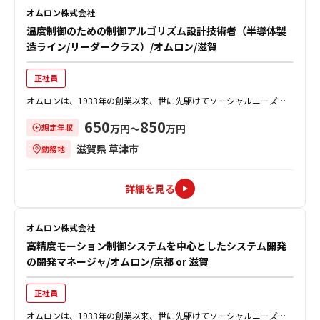
オムロン株式会社
温度制御のための制御アルゴリズム設計技術者（半導体製
造ライン/リーダークラス）/オムロン/滋賀
正社員
オムロンは、1933年の創業以来、世に先駆けてソーシャルニーズを
創造し、事業を通じて社会的課題を解決することで、社会の発展に貢
650
850
想定年収
献してきました。 同社のインダス...
万円〜
万円
滋賀県 草津市
勤務地
詳細を見る
オムロン株式会社
高精度モーション制御システムを中心としたシステム開発
の開発マネージャ/オムロン/京都 or 滋賀
正社員
オムロンは、1933年の創業以来、世に先駆けてソーシャルニーズを