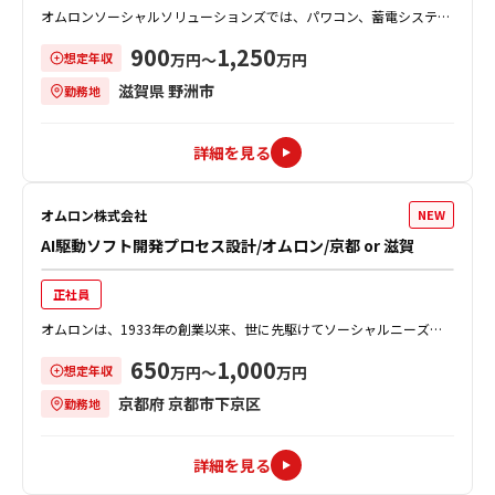
オムロンソーシャルソリューションズでは、パワコン、蓄電システ
ム、V2Hシステムを活用し、再生可能エネルギーの普及と安定化に貢
900
1,250
想定年収
献し、事業拡大しています。 一方で...
万円〜
万円
滋賀県 野洲市
勤務地
詳細を見る
オムロン株式会社
NEW
AI駆動ソフト開発プロセス設計/オムロン/京都 or 滋賀
正社員
オムロンは、1933年の創業以来、世に先駆けてソーシャルニーズを
創造し、事業を通じて社会的課題を解決することで、社会の発展に貢
650
1,000
想定年収
献してきました。 同社は、生成A...
万円〜
万円
京都府 京都市下京区
勤務地
詳細を見る