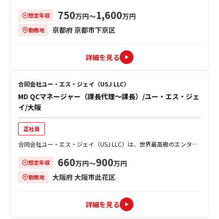
創造し、事業を通じて社会的課題を解決することで、社会の発展に貢
750
1,600
想定年収
献してきました。 オムロンのイン...
万円〜
万円
京都府 京都市下京区
勤務地
詳細を見る
合同会社ユー・エス・ジェイ（USJ LLC）
MD QCマネージャー（課長代理～課長）/ユー・エス・ジェ
イ/大阪
正社員
合同会社ユー・エス・ジェイ（USJ LLC）は、世界最高級のエンター
テイメントを提供するテーマパーク「ユニバーサル・スタジオ・ジャ
660
900
想定年収
パン」を運営している会社です。...
万円〜
万円
大阪府 大阪市此花区
勤務地
詳細を見る