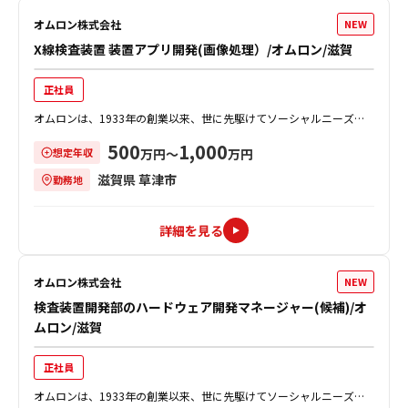
オムロン株式会社
NEW
X線検査装置 装置アプリ開発(画像処理）/オムロン/滋賀
正社員
オムロンは、1933年の創業以来、世に先駆けてソーシャルニーズを
創造し、事業を通じて社会的課題を解決することで、社会の発展に貢
500
1,000
想定年収
献してきました。 自動X線検査装...
万円〜
万円
滋賀県 草津市
勤務地
詳細を見る
オムロン株式会社
NEW
検査装置開発部のハードウェア開発マネージャー(候補)/オ
ムロン/滋賀
正社員
オムロンは、1933年の創業以来、世に先駆けてソーシャルニーズを