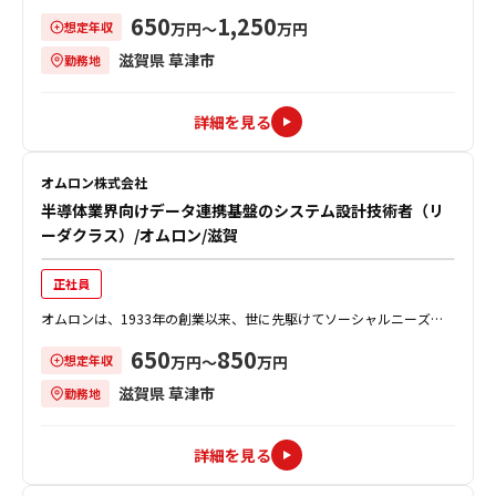
創造し、事業を通じて社会的課題を解決することで、社会の発展に貢
650
1,250
想定年収
献してきました。 同社は半導体・...
万円〜
万円
滋賀県 草津市
勤務地
詳細を見る
オムロン株式会社
半導体業界向けデータ連携基盤のシステム設計技術者（リ
ーダクラス）/オムロン/滋賀
正社員
オムロンは、1933年の創業以来、世に先駆けてソーシャルニーズを
創造し、事業を通じて社会的課題を解決することで、社会の発展に貢
650
850
想定年収
献してきました。 同社のインダス...
万円〜
万円
滋賀県 草津市
勤務地
詳細を見る