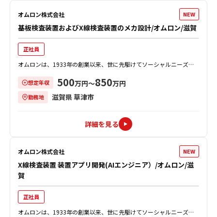
オムロン株式会社
NEW
基板検査装置およびX線検査装置のメカ設計/オムロン/滋賀
正社員
オムロンは、1933年の創業以来、世に先駆けてソーシャルニーズを
創造し、事業を通じて社会的課題を解決することで、社会の発展に貢
500
850
想定年収
献してきました。 検査システム事...
万円〜
万円
滋賀県 草津市
勤務地
詳細を見る
オムロン株式会社
NEW
X線検査装置 装置アプリ開発(AIエンジニア）/オムロン/滋
賀
正社員
オムロンは、1933年の創業以来、世に先駆けてソーシャルニーズを