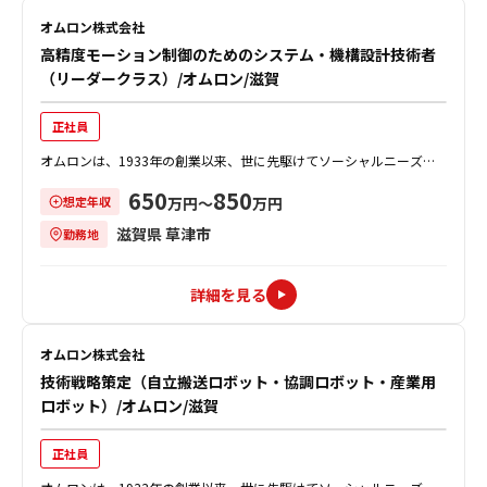
オムロン株式会社
高精度モーション制御のためのシステム・機構設計技術者
（リーダークラス）/オムロン/滋賀
正社員
オムロンは、1933年の創業以来、世に先駆けてソーシャルニーズを
創造し、事業を通じて社会的課題を解決することで、社会の発展に貢
650
850
想定年収
献してきました。 同社のインダス...
万円〜
万円
滋賀県 草津市
勤務地
詳細を見る
オムロン株式会社
技術戦略策定（自立搬送ロボット・協調ロボット・産業用
ロボット）/オムロン/滋賀
正社員