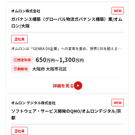
オムロン株式会社
NEW
ガバナンス構築（グローバル物流ガバナンス構築）業/オム
ロン/大阪
正社員
オムロンは「GENBA DX企業」への変革を進め、世界130を超える国
と地域で事業を展開しています。 近年、物流を取り巻く環境が世界的
650
1,300
想定年収
に厳しさを増す中、同社で...
万円〜
万円
大阪府 大阪市北区
勤務地
詳細を見る
オムロン デジタル株式会社
NEW
ソフトウェア・サービス開発のQMO/オムロンデジタル/京
都
正社員