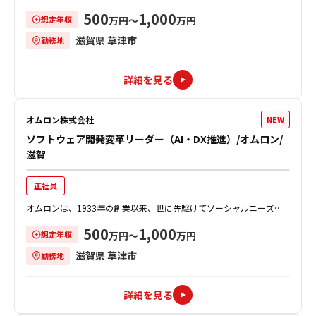
創造し、事業を通じて社会的課題を解決することで、社会の発展に貢
500
1,000
想定年収
献してきました。 自動X線検査装...
万円〜
万円
滋賀県 草津市
勤務地
詳細を見る
オムロン株式会社
NEW
ソフトウェア開発変革リーダー（AI・DX推進）/オムロン/
滋賀
正社員
オムロンは、1933年の創業以来、世に先駆けてソーシャルニーズを
創造し、事業を通じて社会的課題を解決することで、社会の発展に貢
500
1,000
想定年収
献してきました。 自動X線検査装...
万円〜
万円
滋賀県 草津市
勤務地
詳細を見る