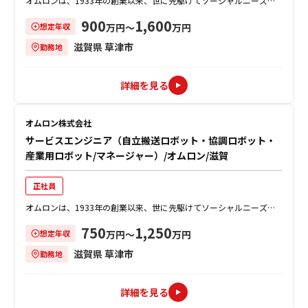
オムロンは、1933年の創業以来、世に先駆けてソーシャルニーズを
創造し、事業を通じて社会的課題を解決することで、社会の発展に貢
900
1,600
想定年収
献してきました。 AMR（自律走...
万円〜
万円
滋賀県 草津市
勤務地
詳細を見る
オムロン株式会社
サービスエンジニア（自立搬送ロボット・協調ロボット・
産業用ロボット/マネージャー）/オムロン/滋賀
正社員
オムロンは、1933年の創業以来、世に先駆けてソーシャルニーズを
創造し、事業を通じて社会的課題を解決することで、社会の発展に貢
750
1,250
想定年収
献してきました。 同社のロボット...
万円〜
万円
滋賀県 草津市
勤務地
詳細を見る