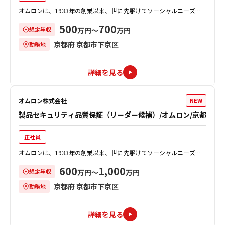
オムロンは、1933年の創業以来、世に先駆けてソーシャルニーズを
創造し、事業を通じて社会的課題を解決することで、社会の発展に貢
500
700
想定年収
献してきました。 オムロンのイン...
万円〜
万円
京都府 京都市下京区
勤務地
詳細を見る
オムロン株式会社
NEW
製品セキュリティ品質保証（リーダー候補）/オムロン/京都
正社員
オムロンは、1933年の創業以来、世に先駆けてソーシャルニーズを
創造し、事業を通じて社会的課題を解決することで、社会の発展に貢
600
1,000
想定年収
献してきました。 同社では、製品...
万円〜
万円
京都府 京都市下京区
勤務地
詳細を見る