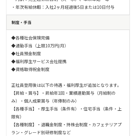
・年次有給休暇：入社2ヶ月経過後5日または10日付与
制度・手当
◆各種社会保険完備

◆通勤手当（上限10万円/月）

◆社員預金制度

◆福利厚生サービス会社提携

◆資格取得祝金制度

正社員登用後は以下の待遇・福利厚生が追加となります。

【昇給・賞与】・昇給年1回・業績連動賞与（月給制の
み）・個人成果賞与（年俸制のみ）

【各種手当】・厚生手当（条件有）・住宅手当（条件・上
限有）

【各種制度】・退職金制度・持株会制度・カフェテリアプ
ラン・グレード別研修制度など