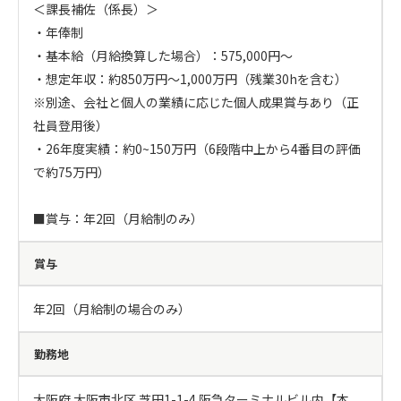
＜課長補佐（係長）＞

・年俸制

・基本給（月給換算した場合）：575,000円～

・想定年収：約850万円～1,000万円（残業30hを含む）

※別途、会社と個人の業績に応じた個人成果賞与あり（正
社員登用後）

・26年度実績：約0~150万円（6段階中上から4番目の評価
で約75万円）

■賞与：年2回（月給制のみ）
賞与
年2回（月給制の場合のみ）
勤務地
大阪府 大阪市北区 芝田1-1-4 阪急ターミナルビル内【本