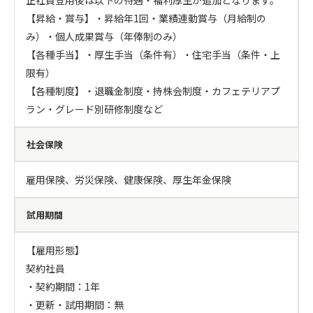
正社員登用後は以下の待遇・福利厚生が追加となります。

【昇給・賞与】・昇給年1回・業績連動賞与（月給制の
み）・個人成果賞与（年俸制のみ）

【各種手当】・厚生手当（条件有）・住宅手当（条件・上
限有）

【各種制度】・退職金制度・持株会制度・カフェテリアプ
ラン・グレード別研修制度など
社会保険
雇用保険、労災保険、健康保険、厚生年金保険
試用期間
【雇用形態】

契約社員

・契約期間：1年

・更新・試用期間：無
