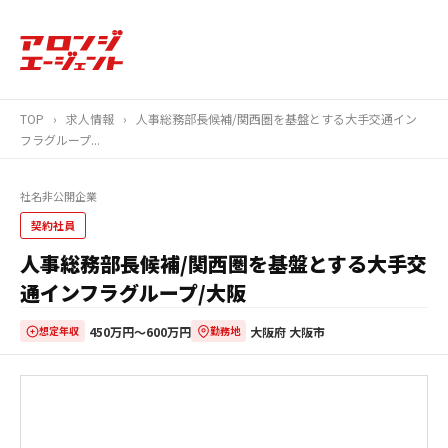
TOP
›
求人情報
›
人事総務部長候補/関西圏を基盤とする大手交通イン
フラグループ...
社名非公開企業
契約社員
人事総務部長候補/関西圏を基盤とする大手交
通インフラグループ/大阪
450万円〜600万円
大阪府 大阪市
想定年収
勤務地