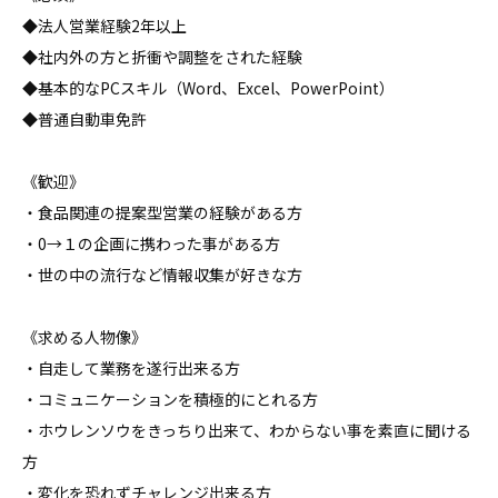
◆法人営業経験2年以上

◆社内外の方と折衝や調整をされた経験

◆基本的なPCスキル（Word、Excel、PowerPoint）

◆普通自動車免許

《歓迎》

・食品関連の提案型営業の経験がある方

・0→１の企画に携わった事がある方

・世の中の流行など情報収集が好きな方

《求める人物像》

・自走して業務を遂行出来る方

・コミュニケーションを積極的にとれる方

・ホウレンソウをきっちり出来て、わからない事を素直に聞ける
方

・変化を恐れずチャレンジ出来る方
