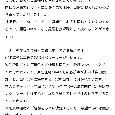
しても、お客様と直接打ち合わせをして提案できます。

同社の営業方針は「利益はあくまで手段、目的はお客様から心か
ら喜んでいただくこと」。

技術職、アフターサービス、営業がそれぞれ同じ方向を向いてい
るので、顧客の幸せになる提案を技術職として携わることができ
ます。

（３）専業体制で設計業務に集中できる環境です

CAD業務は専任のCADオペレーターが行います。

物件種別ごとに戸建住宅／低層共同住宅／分譲マンションとチー
ムが分かれており、戸建住宅の中でも顧客接点が多い「自由設
計」と、設計実務に集中する「実施設計」に分かれています。

本人のキャリア・希望に応じて戸建住宅→低層共同住宅、分譲マ
ンション→戸建住宅など、異動を通じて担当物件の幅を広げるこ
ともできます。

※配属は選考とご経験をもとに決定するため、希望があれば面接