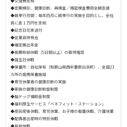
◆交通費支給

◆定期検診、健康診断、再検査／精密検査費用全額支援

◆親孝行月間：毎年四月に親孝行の実施を目的とし、全社
員に金１万円を支給

◆記念日花束送付

◆従業員持株会

◆確定拠出年金

◆長期有給休暇（5日間以上）の取得推奨

◆誕生日休暇

◆保養所：自社保有（和歌山県西牟婁郡白浜町）、全国23
カ所の提携保養施設

◆育児休業者の健康診断の実施

◆家族の健康診断斡旋制度

◆脳ドッグ補助金制度

◆福利厚生サービス「ベネフィット・ステーション」

◆産前産後休暇、育児休業、お子様の看護休暇、介護休業

◆配偶者出産時の特別休暇

◆有給休暇
