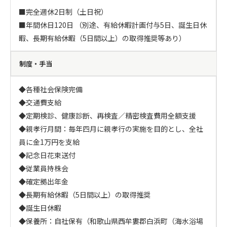
■完全週休2日制（土日祝）

■年間休日120日 （別途、有給休暇計画付与5日、誕生日休
暇、長期有給休暇（5日間以上）の取得推奨等あり）
制度・手当
◆各種社会保険完備

◆交通費支給

◆定期検診、健康診断、再検査／精密検査費用全額支援

◆親孝行月間：毎年四月に親孝行の実施を目的とし、全社
員に金1万円を支給

◆記念日花束送付

◆従業員持株会

◆確定拠出年金

◆長期有給休暇（5日間以上）の取得推奨

◆誕生日休暇

◆保養所：自社保有（和歌山県西牟婁郡白浜町（海水浴場