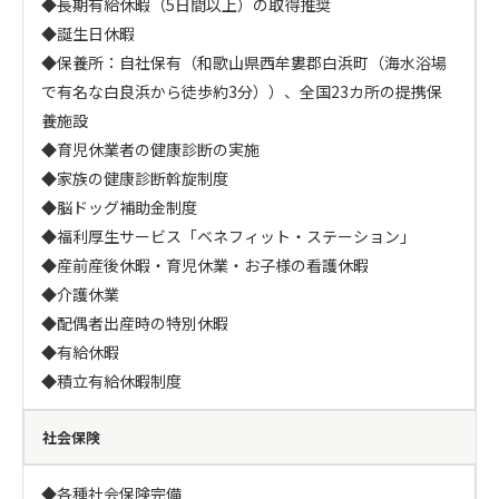
◆長期有給休暇（5日間以上）の取得推奨

◆誕生日休暇

◆保養所：自社保有（和歌山県西牟婁郡白浜町（海水浴場
で有名な白良浜から徒歩約3分））、全国23カ所の提携保
養施設

◆育児休業者の健康診断の実施

◆家族の健康診断斡旋制度

◆脳ドッグ補助金制度

◆福利厚生サービス「ベネフィット・ステーション」

◆産前産後休暇・育児休業・お子様の看護休暇

◆介護休業

◆配偶者出産時の特別休暇

◆有給休暇

◆積立有給休暇制度
社会保険
◆各種社会保険完備