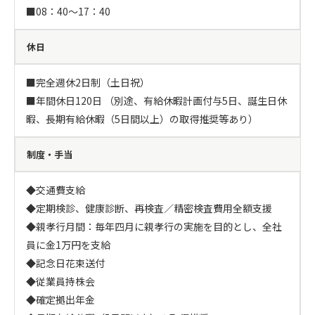
■08：40～17：40
休日
■完全週休2日制（土日祝）

■年間休日120日 （別途、有給休暇計画付与5日、誕生日休
暇、長期有給休暇（5日間以上）の取得推奨等あり）
制度・手当
◆交通費支給

◆定期検診、健康診断、再検査／精密検査費用全額支援

◆親孝行月間：毎年四月に親孝行の実施を目的とし、全社
員に金1万円を支給

◆記念日花束送付

◆従業員持株会

◆確定拠出年金
