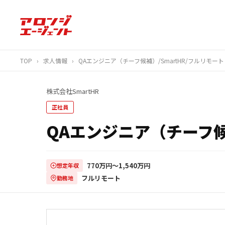
TOP
›
求人情報
›
QAエンジニア（チーフ候補）/SmartHR/フルリモート
株式会社SmartHR
正社員
QAエンジニア（チーフ候補
770万円〜1,540万円
想定年収
フルリモート
勤務地