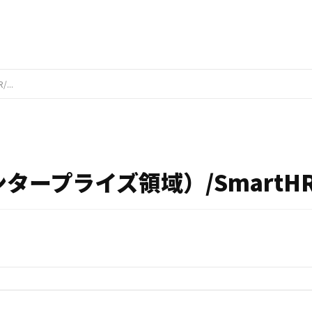
..
タープライズ領域）/SmartHR