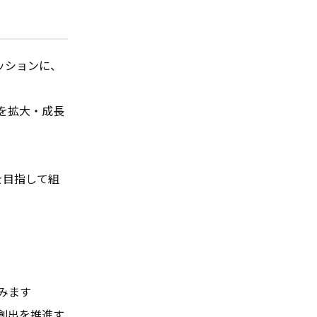
ミッションに、
を拡大・成長
とを目指して組
ます

創出を推進す