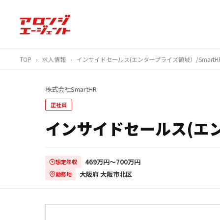
TOP
›
求人情報
›
インサイドセールス(エンタープライズ領域）/SmartHR/.
株式会社SmartHR
正社員
インサイドセールス(エン
469万円〜700万円
想定年収
大阪府 大阪市北区
勤務地