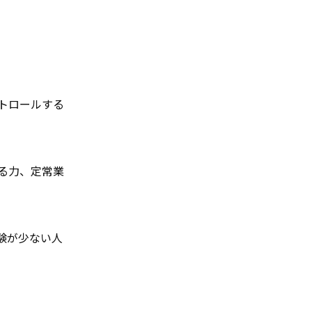
トロールする
る力、定常業
験が少ない人