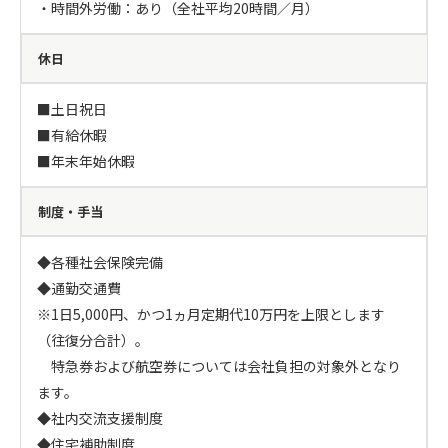
・時間外労働：あり（全社平均20時間／月）
休日
■土日祝日

■有給休暇

■年末年始休暇
制度・手当
◆各種社会保険完備

◆通勤交通費

※1日5,000円、かつ1ヵ月定期代10万円を上限とします
（往復分合計）。

　特急券および航空券については会社負担の対象外となり
ます。

◆社内交流支援制度

◆住宅補助制度
