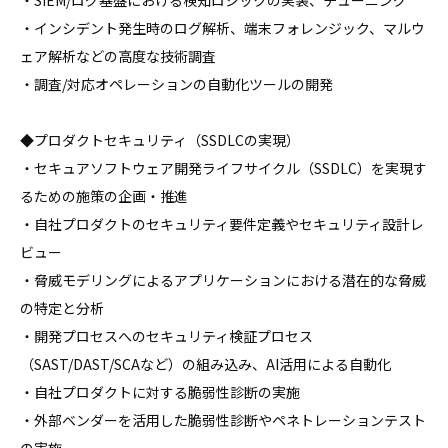
・SIEM/ログ基盤における検知ロジックの実装、チューニング

・インシデント発生時のログ解析、端末フォレンジック、マルウ
ェア解析などの高度な技術調査

・調査/対応オペレーションの自動化ツールの開発

◆プロダクトセキュリティ（SSDLCの実現）

・セキュアソフトウェア開発ライフサイクル（SSDLC）を実現す
るための施策の企画・推進

・自社プロダクトのセキュリティ要件定義やセキュリティ設計レ
ビュー

・脅威モデリングによるアプリケーションにおける潜在的な脅威
の特定と分析

・開発プロセスへのセキュリティ検証プロセス
（SAST/DAST/SCAなど）の組み込み、AI活用による自動化

・自社プロダクトに対する脆弱性診断の実施

・外部ベンダーを活用した脆弱性診断やペネトレーションテスト