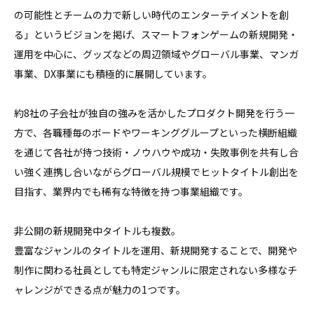
の可能性とチームの力で新しい時代のエンターテイメントを創
る」というビジョンを掲げ、スマートフォンゲームの新規開発・
運用を中心に、グッズなどの周辺領域やグローバル事業、マンガ
事業、DX事業にも積極的に展開しています。

約8社の子会社が独自の強みを活かしたプロダクト開発を行う一
方で、各職種毎のボードやワーキンググループといった横断組織
を通じて各社が持つ技術・ノウハウや成功・失敗事例を共有し合
い強く連携し合いながらグローバル規模でヒットタイトル創出を
目指す、業界内でも稀有な特徴を持つ事業組織です。

非公開の新規開発中タイトルも複数。 

豊富なジャンルのタイトルを運用、新規開発することで、開発や
制作に関わる社員としても特定ジャンルに限定されない多様なチ
ャレンジができる点が魅力の1つです。
