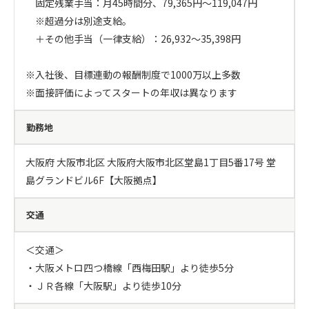
　固定残業手当：月45時間分、79,365円～119,047円

　※超過分は別途支給。

　＋その他手当（一律支給）：26,932～35,398円

※入社後、目標連動の報酬制度で1000万以上多数

※面接評価によってスタートの年収は異なります
勤務地
大阪府 大阪市北区 大阪府大阪市北区堂島1丁目5番17号 堂
島グランドビル6F【大阪拠点】
交通
＜交通＞

・大阪メトロ四つ橋線「西梅田駅」より徒歩5分

・ＪＲ各線「大阪駅」より徒歩10分