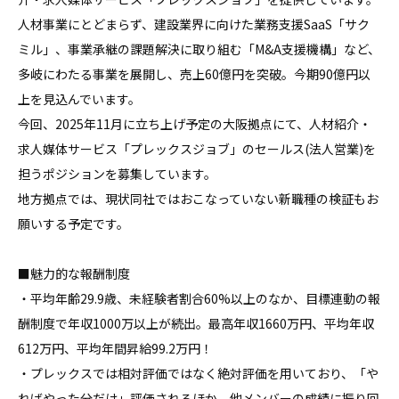
人材事業にとどまらず、建設業界に向けた業務支援SaaS「サク
ミル」、事業承継の課題解決に取り組む「M&A支援機構」など、
多岐にわたる事業を展開し、売上60億円を突破。今期90億円以
上を見込んでいます。

今回、2025年11月に立ち上げ予定の大阪拠点にて、人材紹介・
求人媒体サービス「プレックスジョブ」のセールス(法人営業)を
担うポジションを募集しています。

地方拠点では、現状同社ではおこなっていない新職種の検証もお
願いする予定です。

■魅力的な報酬制度

・平均年齢29.9歳、未経験者割合60%以上のなか、目標連動の報
酬制度で年収1000万以上が続出。最高年収1660万円、平均年収
612万円、平均年間昇給99.2万円！

・プレックスでは相対評価ではなく絶対評価を用いており、「や
ればやった分だけ」評価されるほか、他メンバーの成績に振り回