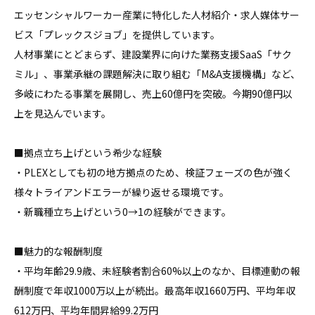
エッセンシャルワーカー産業に特化した人材紹介・求人媒体サー
ビス「プレックスジョブ」を提供しています。

人材事業にとどまらず、建設業界に向けた業務支援SaaS「サク
ミル」、事業承継の課題解決に取り組む「M&A支援機構」など、
多岐にわたる事業を展開し、売上60億円を突破。今期90億円以
上を見込んでいます。

■拠点立ち上げという希少な経験

・PLEXとしても初の地方拠点のため、検証フェーズの色が強く
様々トライアンドエラーが繰り返せる環境です。

・新職種立ち上げという0→1の経験ができます。

■魅力的な報酬制度

・平均年齢29.9歳、未経験者割合60%以上のなか、目標連動の報
酬制度で年収1000万以上が続出。最高年収1660万円、平均年収
612万円、平均年間昇給99.2万円
