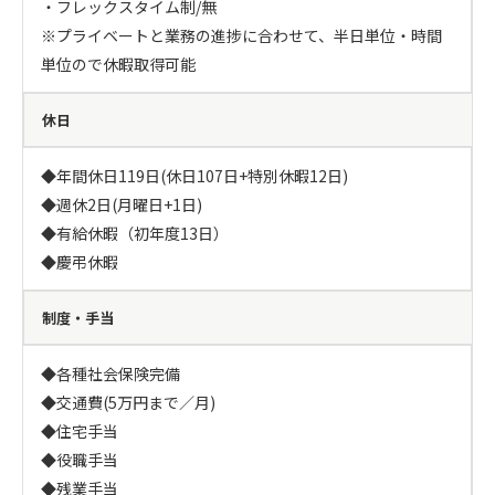
・フレックスタイム制/無

※プライベートと業務の進捗に合わせて、半日単位・時間
単位ので休暇取得可能
休日
◆年間休日119日(休日107日+特別休暇12日)

◆週休2日(月曜日+1日)

◆有給休暇（初年度13日）

◆慶弔休暇
制度・手当
◆各種社会保険完備

◆交通費(5万円まで／月)

◆住宅手当

◆役職手当

◆残業手当
