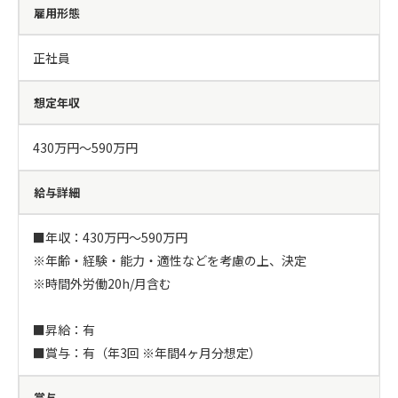
雇用形態
正社員
想定年収
430万円〜590万円
給与詳細
■年収：430万円～590万円

※年齢・経験・能力・適性などを考慮の上、決定

※時間外労働20h/月含む

■昇給：有

■賞与：有（年3回 ※年間4ヶ月分想定）
賞与