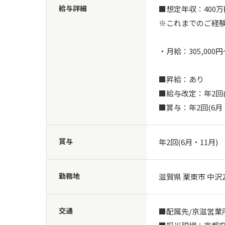
給与詳細
■想定年収：400万円
※これまでのご経験
・月給：305,000円～
■昇給：あり

■給与改定：年2回(1
■賞与：年2回(6月・
賞与
年2回(6月・11月)
勤務地
滋賀県 栗東市 中沢
交通
■配属先/京滋営業所