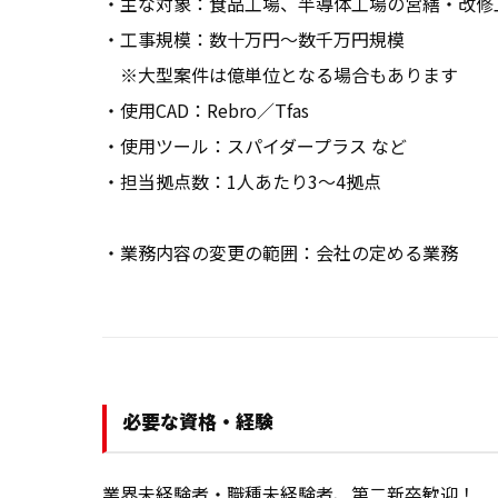
・主な対象：食品工場、半導体工場の営繕・改修工
・工事規模：数十万円〜数千万円規模

　※大型案件は億単位となる場合もあります

・使用CAD：Rebro／Tfas

・使用ツール：スパイダープラス など

・担当拠点数：1人あたり3〜4拠点

・業務内容の変更の範囲：会社の定める業務
必要な資格・経験
業界未経験者・職種未経験者、第二新卒歓迎！
