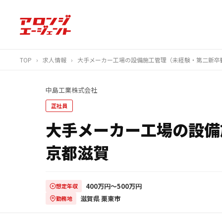
TOP
›
求人情報
›
大手メーカー工場の設備施工管理（未経験・第二新卒歓迎
中島工業株式会社
正社員
大手メーカー工場の設備
京都滋賀
400万円〜500万円
想定年収
滋賀県 栗東市
勤務地