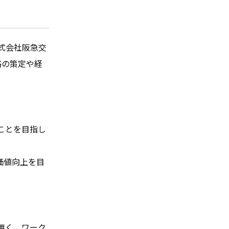
式会社阪急交
略の策定や経
ことを目指し
価値向上を目
無く、ワーク