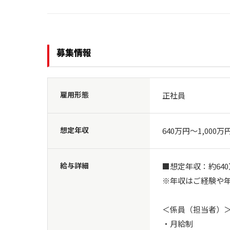
募集情報
雇用形態
正社員
想定年収
640万円〜1,000万
給与詳細
■想定年収：約640万
※年収はご経験や年
＜係員（担当者）＞
・月給制
