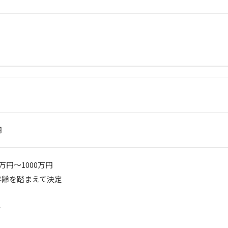
円
円～1000万円

齢を踏まえて決定


