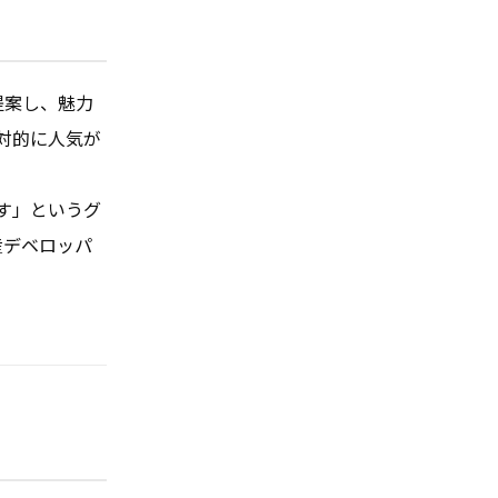
提案し、魅力
対的に人気が
す」というグ
産デベロッパ