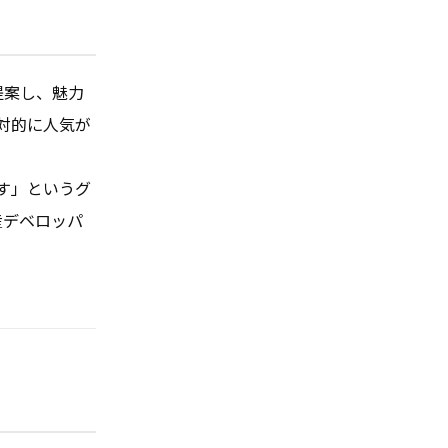
提案し、魅力
対的に人気が
す」というグ
産デベロッパ